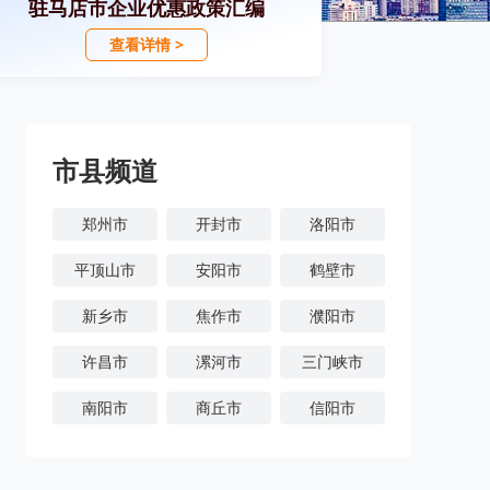
驻马店市企业优惠政策汇编
查看详情 >
市县频道
郑州市
开封市
洛阳市
平顶山市
安阳市
鹤壁市
新乡市
焦作市
濮阳市
许昌市
漯河市
三门峡市
南阳市
商丘市
信阳市
周口市
驻马店市
济源市