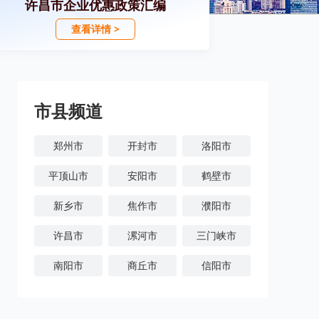
许昌市企业优惠政策汇编
查看详情 >
市县频道
郑州市
开封市
洛阳市
平顶山市
安阳市
鹤壁市
新乡市
焦作市
濮阳市
许昌市
漯河市
三门峡市
南阳市
商丘市
信阳市
周口市
驻马店市
济源市