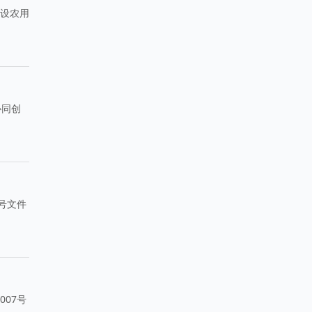
建设农用
协同创
号文件
07号