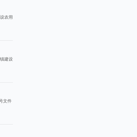
建设农用
乡镇建设
号文件